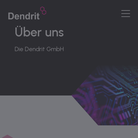
DE
|
DE Sprachwechsler
Über uns
MENÜ
Software
Die Dendrit GmbH
Funktionen
Service
Unternehmen
Karriere
Kontakt