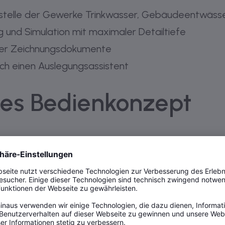
ttstelle der Gewerke Trinkwasser, Gebäudeentwäss
 und Simulation mit maximaler Detailtiefe
ner Zeichnungsdokumente
ch einen Auslegungsassistent
tes Bedienkonzept
nd Planungssoftware
Dendrit CALHYDRA
bietet im 
temen eine exakte Planung der Gewerke Trinkwass
 und Heizung auf höchstem Niveau. Dabei lassen 
System oder der Autorensoftware vorhandenen R
echnen. Nach erfolgreicher Übergabe wird das Rohr
r Ansichtsdarstellung stehen neben vordefinierten Pe