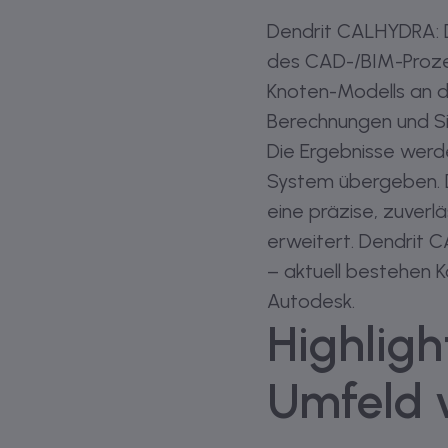
Dendrit CALHYDRA: D
des CAD-/BIM-Prozes
Knoten-Modells an d
Berechnungen und Si
Die Ergebnisse werd
System übergeben. Da
eine präzise, zuver
erweitert. Dendrit
– aktuell bestehen K
Autodesk.
Highligh
Umfeld 