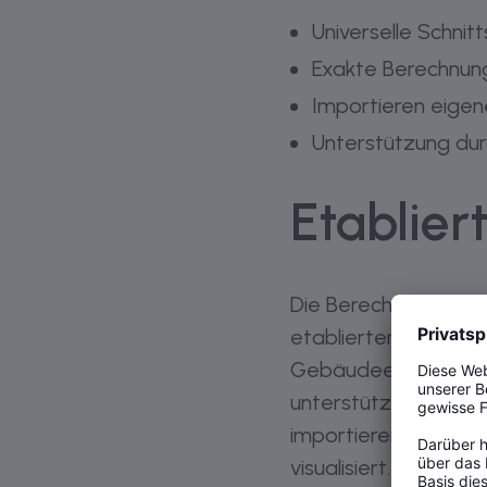
Universelle Schni
Exakte Berechnung
Importieren eige
Unterstützung dur
Etablier
Die Berechnungs- u
etablierten CAD-Sys
Gebäudeentwässerung
unterstützten CAD-
importieren und ber
visualisiert. Bei de