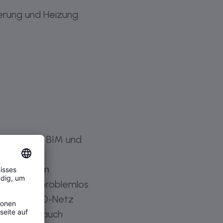
erung und Heizung
Umfeld von BIM und
er,
sich die im
ohrnetze problemlos
netz als 3D-Netz
rspektiven auch