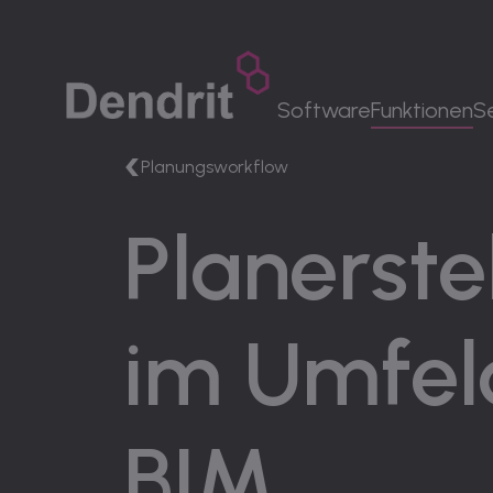
DE
|
DE Sprachwechsler
Software
Funktionen
S
Planungsworkflow
MENÜ
Plan­er­st
Software
Funktionen
Service
im Umfel
Unternehmen
Karriere
Kontakt
BIM