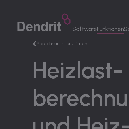
DE
|
DE Sprachwechsler
Software
Funktionen
S
Berechnungsfunktionen
MENÜ
Heiz­last­
Software
Funktionen
Service
berechn
Unternehmen
Karriere
Kontakt
und Heiz