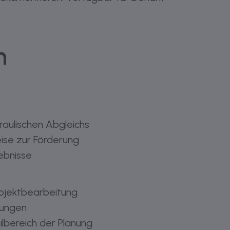
m
aulischen Abgleichs
eise zur Förderung
ebnisse
rojektbearbeitung
rungen
ilbereich der Planung