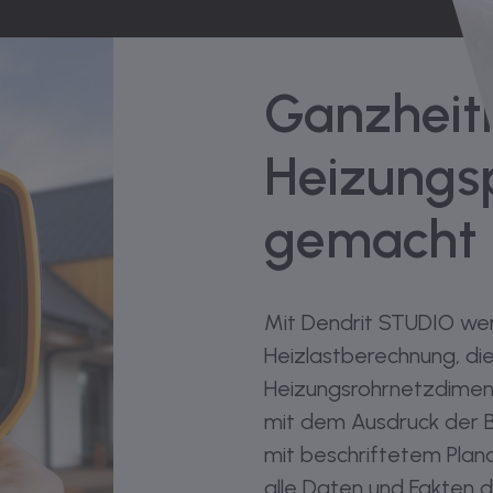
Ganzheitl
Heizungsp
gemacht
Mit Dendrit STUDIO wer
Heizlastberechnung, di
Heizungsrohrnetzdimens
mit dem Ausdruck der 
mit beschriftetem Plan
alle Daten und Fakten 