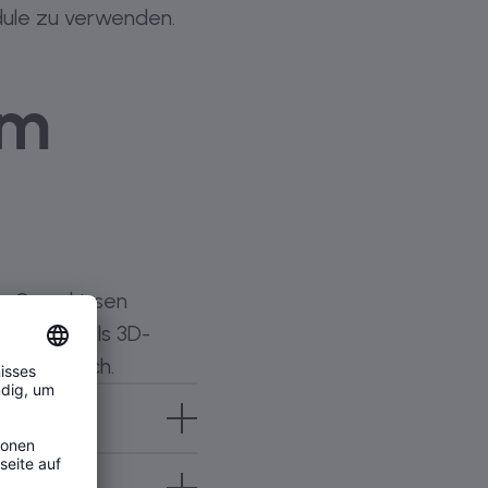
dule zu verwenden.
em
n Grundrissen
fung mittels 3D-
sch möglich.
Räume durch Dendrit