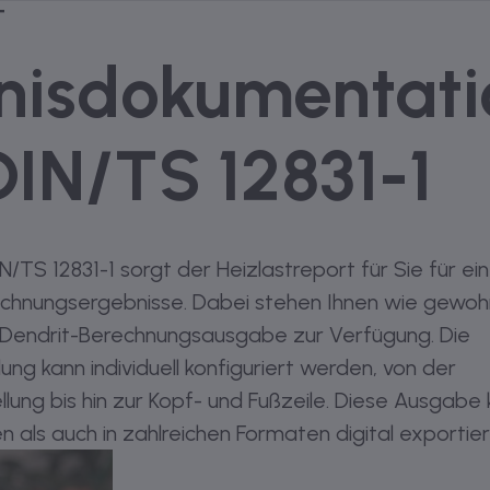
64 mit einer Spreizung von maximal fünf Kelvin ausg
listung der Werkstoffe im Materialauszug zur Verfüg
:
T
 „Bestimmung der Vorlauftemperatur nach VDI 6030 
nisdokumentati
zflächen mit oder ohne Heizlastberechnung möglic
“ die Möglichkeit, diese nach Außenfensterangab
en.
erdatensätze über den VDI 3805-Manager Blatt 6
heizflächenauslegung DIN 4703-3
DIN/TS 12831-1
und Flächenkühlungssysteme DIN EN 1264
 für Heizkörper und Fußboden- / Wandheizungen
geschossweise, raumweise und über Anzahl und Gr
/TS 12831-1 sorgt der Heizlastreport für Sie für ein
n- und Wandheizung auch zum passiven Kühlen
echnungsergebnisse. Dabei stehen Ihnen wie gewohn
lächenauslegung
r Dendrit-Berechnungsausgabe zur Verfügung. Die
g kann individuell konfiguriert werden, von der
orlauftemperatur bei Heizflächen im Bestand und
ung bis hin zur Kopf- und Fußzeile. Diese Ausgabe 
en nach VDI 6030 Blatt 1
 als auch in zahlreichen Formaten digital exportie
gabe der Heizflächen ins Heizungsrohrnetz