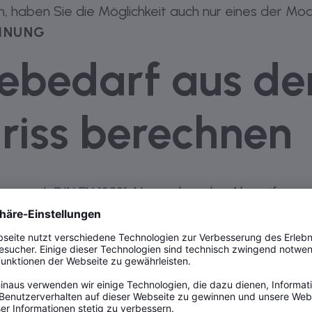
, haben Sie die Möglichkeit auch nur eines der Mo
HNUNG
bedarf aus d
riss berechnen
ung nach DIN EN 12831-1 kann über das Abgreifen vo
n durchgeführt werden. Eine anschließende Überprü
glich. Wahlweise ist die Berechnung auch tabellari
men
bgreifen der Räume in der Zeichnung werden die 
konstruktionen