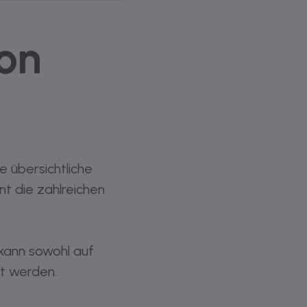
elegt wird. Ebenso
ung.
für die
on
h
en oder bestehender
öße der Fenster
e übersichtliche
t die zahlreichen
 Neubau
kann sowohl auf
rt werden.