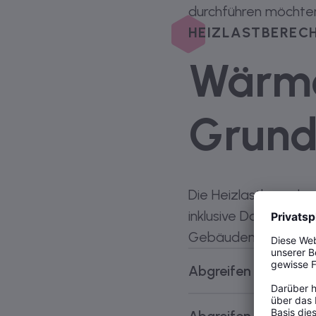
durchführen möchten
HEIZLASTBEREC
Wärme
Grund
Die Heizlastberechn
inklusive Dachfläche
Gebäudemodell ist mö
Abgreifen von Räu
Mit dem einfachen A
Abgreifen von Dach