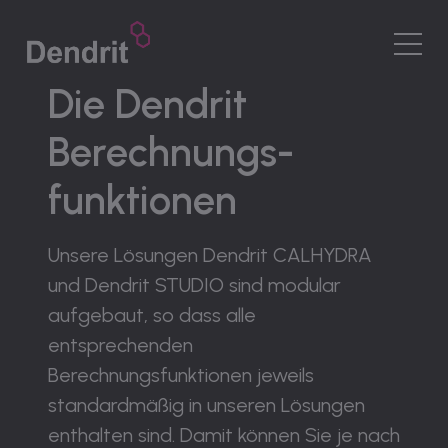
DE
|
DE Sprachwechsler
Die Dendrit
MENÜ
Berechnungs­
Software
Funktionen
funktionen
Service
Unternehmen
Unsere Lösungen Dendrit CALHYDRA
Karriere
und Dendrit STUDIO sind modular
Kontakt
aufgebaut, so dass alle
entsprechenden
Berechnungsfunktionen jeweils
standardmäßig in unseren Lösungen
enthalten sind. Damit können Sie je nach