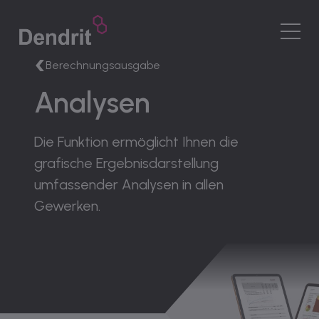
DE
|
DE Sprachwechsler
Berechnungsausgabe
MENÜ
Analysen
Software
Funktionen
Die Funktion ermöglicht Ihnen die
Service
grafische Ergebnisdarstellung
Unternehmen
umfassender Analysen in allen
Karriere
Gewerken.
Kontakt